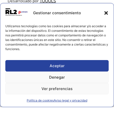
Desarrollado por
TOOOLS
Contacto
Gestionar consentimiento
656 925 611
Utilizamos tecnologías como las cookies para almacenar y/o acceder a
672 202 722
la información del dispositivo. El consentimiento de estas tecnologías
nos permitirá procesar datos como el comportamiento de navegación o
info@rl2.eu
las identificaciones únicas en este sitio. No consentir o retirar el
consentimiento, puede afectar negativamente a ciertas características y
Información
funciones.
Política de cookies
Aviso legal y privacidad
Aceptar
Declaración de accesibilidad
Denegar
Ver preferencias
Política de cookies
Aviso legal y privacidad