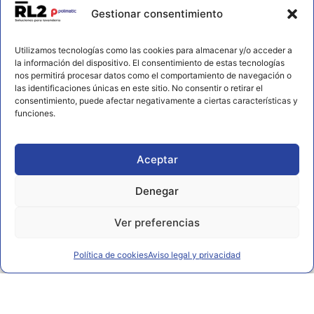
Contacto
Gestionar consentimiento
656 925 611
Utilizamos tecnologías como las cookies para almacenar y/o acceder a
672 202 722
la información del dispositivo. El consentimiento de estas tecnologías
nos permitirá procesar datos como el comportamiento de navegación o
info@rl2.eu
las identificaciones únicas en este sitio. No consentir o retirar el
consentimiento, puede afectar negativamente a ciertas características y
Información
funciones.
Política de cookies
Aviso legal y privacidad
Aceptar
Declaración de accesibilidad
Denegar
Ver preferencias
Política de cookies
Aviso legal y privacidad