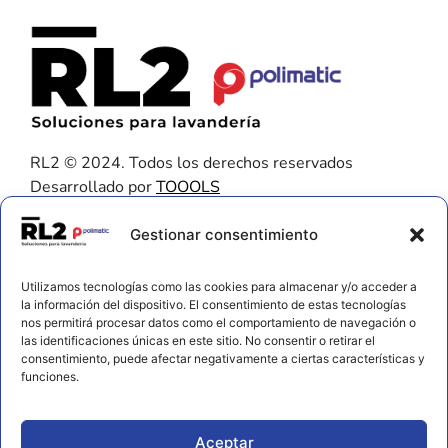
RL2 © 2024. Todos los derechos reservados
Desarrollado por
TOOOLS
Contacto
Gestionar consentimiento
656 925 611
Utilizamos tecnologías como las cookies para almacenar y/o acceder a
672 202 722
la información del dispositivo. El consentimiento de estas tecnologías
nos permitirá procesar datos como el comportamiento de navegación o
info@rl2.eu
las identificaciones únicas en este sitio. No consentir o retirar el
consentimiento, puede afectar negativamente a ciertas características y
Información
funciones.
Política de cookies
Aviso legal y privacidad
Aceptar