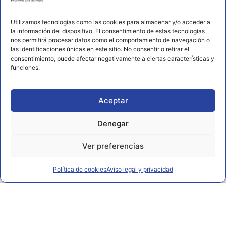
656 925 611
Utilizamos tecnologías como las cookies para almacenar y/o acceder a
672 202 722
la información del dispositivo. El consentimiento de estas tecnologías
nos permitirá procesar datos como el comportamiento de navegación o
info@rl2.eu
las identificaciones únicas en este sitio. No consentir o retirar el
consentimiento, puede afectar negativamente a ciertas características y
Información
funciones.
Política de cookies
Aviso legal y privacidad
Aceptar
Declaración de accesibilidad
Denegar
Ver preferencias
Política de cookies
Aviso legal y privacidad