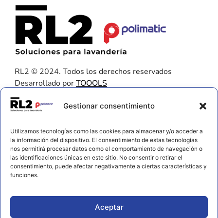
RL2 © 2024. Todos los derechos reservados
Desarrollado por
TOOOLS
Contacto
Gestionar consentimiento
656 925 611
Utilizamos tecnologías como las cookies para almacenar y/o acceder a
672 202 722
la información del dispositivo. El consentimiento de estas tecnologías
nos permitirá procesar datos como el comportamiento de navegación o
info@rl2.eu
las identificaciones únicas en este sitio. No consentir o retirar el
consentimiento, puede afectar negativamente a ciertas características y
Información
funciones.
Política de cookies
Aviso legal y privacidad
Aceptar