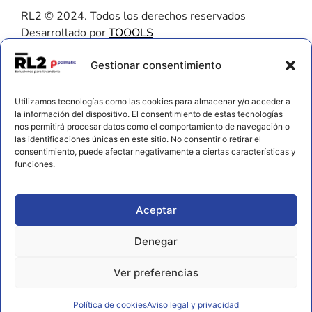
RL2 © 2024. Todos los derechos reservados
Desarrollado por
TOOOLS
Contacto
Gestionar consentimiento
656 925 611
Utilizamos tecnologías como las cookies para almacenar y/o acceder a
672 202 722
la información del dispositivo. El consentimiento de estas tecnologías
nos permitirá procesar datos como el comportamiento de navegación o
info@rl2.eu
las identificaciones únicas en este sitio. No consentir o retirar el
consentimiento, puede afectar negativamente a ciertas características y
Información
funciones.
Política de cookies
Aviso legal y privacidad
Aceptar
Declaración de accesibilidad
Denegar
Ver preferencias
Política de cookies
Aviso legal y privacidad