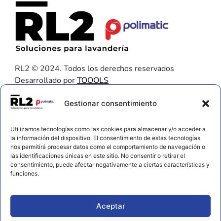
RL2 © 2024. Todos los derechos reservados
Desarrollado por
TOOOLS
Contacto
Gestionar consentimiento
656 925 611
Utilizamos tecnologías como las cookies para almacenar y/o acceder a
672 202 722
la información del dispositivo. El consentimiento de estas tecnologías
nos permitirá procesar datos como el comportamiento de navegación o
info@rl2.eu
las identificaciones únicas en este sitio. No consentir o retirar el
consentimiento, puede afectar negativamente a ciertas características y
Información
funciones.
Política de cookies
Aviso legal y privacidad
Aceptar
Declaración de accesibilidad