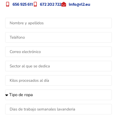
656 925 611
672 202 722
info@rl2.eu