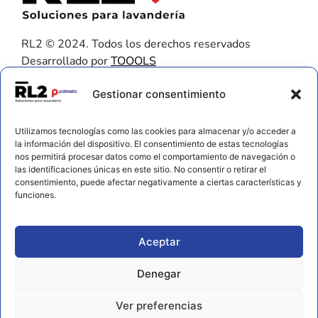
RL2 © 2024. Todos los derechos reservados
Desarrollado por
TOOOLS
Contacto
Gestionar consentimiento
656 925 611
Utilizamos tecnologías como las cookies para almacenar y/o acceder a
672 202 722
la información del dispositivo. El consentimiento de estas tecnologías
nos permitirá procesar datos como el comportamiento de navegación o
info@rl2.eu
las identificaciones únicas en este sitio. No consentir o retirar el
consentimiento, puede afectar negativamente a ciertas características y
Información
funciones.
Política de cookies
Aviso legal y privacidad
Aceptar
Declaración de accesibilidad
Denegar
Ver preferencias