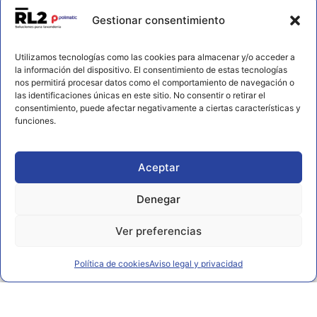
Contacto
Gestionar consentimiento
656 925 611
Utilizamos tecnologías como las cookies para almacenar y/o acceder a
672 202 722
la información del dispositivo. El consentimiento de estas tecnologías
nos permitirá procesar datos como el comportamiento de navegación o
info@rl2.eu
las identificaciones únicas en este sitio. No consentir o retirar el
consentimiento, puede afectar negativamente a ciertas características y
Información
funciones.
Política de cookies
Aviso legal y privacidad
Aceptar
Declaración de accesibilidad
Denegar
Ver preferencias
Política de cookies
Aviso legal y privacidad