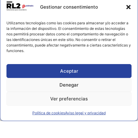
Contacto
Gestionar consentimiento
656 925 611
Utilizamos tecnologías como las cookies para almacenar y/o acceder a
672 202 722
la información del dispositivo. El consentimiento de estas tecnologías
nos permitirá procesar datos como el comportamiento de navegación o
info@rl2.eu
las identificaciones únicas en este sitio. No consentir o retirar el
consentimiento, puede afectar negativamente a ciertas características y
Información
funciones.
Política de cookies
Aviso legal y privacidad
Aceptar
Declaración de accesibilidad
Denegar
Ver preferencias
Política de cookies
Aviso legal y privacidad