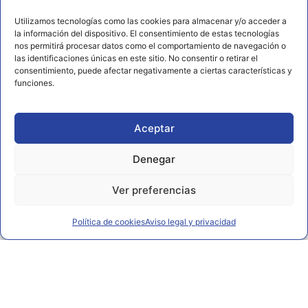
656 925 611
Utilizamos tecnologías como las cookies para almacenar y/o acceder a
672 202 722
la información del dispositivo. El consentimiento de estas tecnologías
nos permitirá procesar datos como el comportamiento de navegación o
info@rl2.eu
las identificaciones únicas en este sitio. No consentir o retirar el
consentimiento, puede afectar negativamente a ciertas características y
Información
funciones.
Política de cookies
Aviso legal y privacidad
Aceptar
Declaración de accesibilidad
Denegar
Ver preferencias
Política de cookies
Aviso legal y privacidad