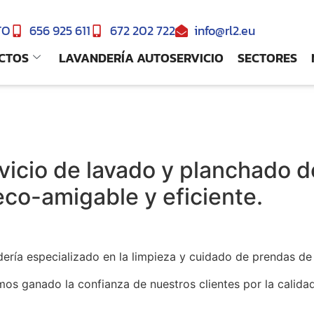
TO
656 925 611
672 202 722
info@rl2.eu
CTOS
LAVANDERÍA AUTOSERVICIO
SECTORES
l
rvicio de lavado y planchado 
eco-amigable y eficiente.
dería especializado en la limpieza y cuidado de prendas de 
mos ganado la confianza de nuestros clientes por la calid