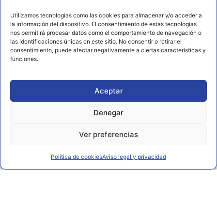
656 925 611
Utilizamos tecnologías como las cookies para almacenar y/o acceder a
672 202 722
la información del dispositivo. El consentimiento de estas tecnologías
nos permitirá procesar datos como el comportamiento de navegación o
info@rl2.eu
las identificaciones únicas en este sitio. No consentir o retirar el
consentimiento, puede afectar negativamente a ciertas características y
Información
funciones.
Política de cookies
Aviso legal y privacidad
Aceptar
Declaración de accesibilidad
Denegar
Ver preferencias
Política de cookies
Aviso legal y privacidad