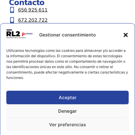
Contacto
656 925 611
672 202 722
info@rl2.eu
Gestionar consentimiento
Información
Utilizamos tecnologías como las cookies para almacenar y/o acceder a
Política de cookies
la información del dispositivo. El consentimiento de estas tecnologías
nos permitirá procesar datos como el comportamiento de navegación o
Aviso legal y privacidad
las identificaciones únicas en este sitio. No consentir o retirar el
Declaración de accesibilidad
consentimiento, puede afectar negativamente a ciertas características y
funciones.
Aceptar
Denegar
Ver preferencias