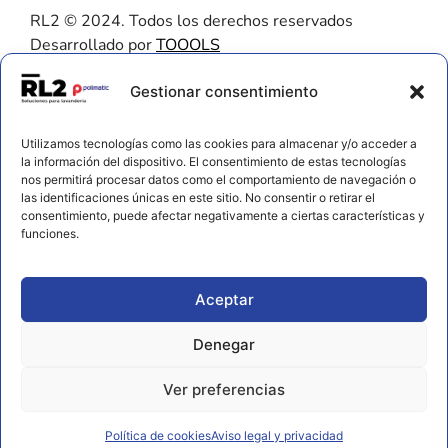
RL2 © 2024. Todos los derechos reservados
Desarrollado por
TOOOLS
Contacto
Gestionar consentimiento
656 925 611
Utilizamos tecnologías como las cookies para almacenar y/o acceder a
672 202 722
la información del dispositivo. El consentimiento de estas tecnologías
nos permitirá procesar datos como el comportamiento de navegación o
info@rl2.eu
las identificaciones únicas en este sitio. No consentir o retirar el
consentimiento, puede afectar negativamente a ciertas características y
Información
funciones.
Política de cookies
Aviso legal y privacidad
Aceptar
Declaración de accesibilidad
Denegar
Ver preferencias
Política de cookies
Aviso legal y privacidad