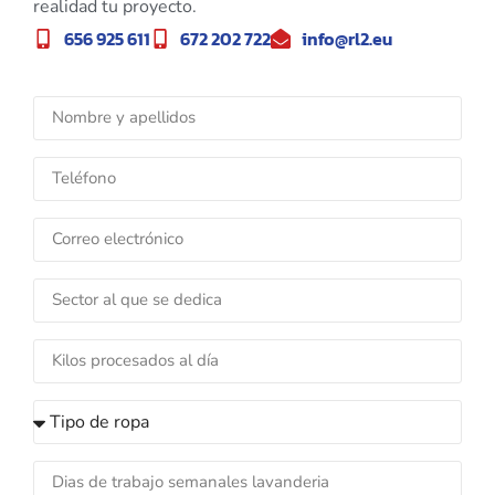
realidad tu proyecto.
656 925 611
672 202 722
info@rl2.eu