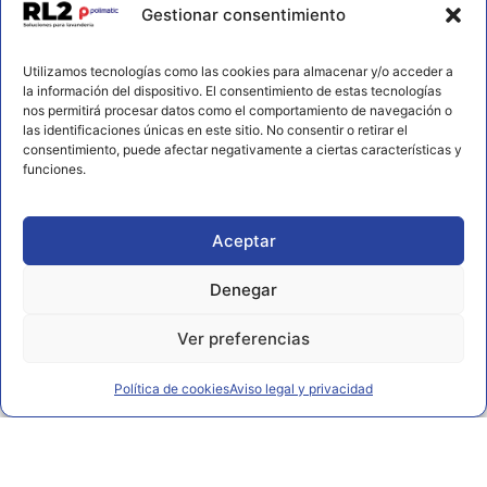
Contacto
Gestionar consentimiento
656 925 611
Utilizamos tecnologías como las cookies para almacenar y/o acceder a
672 202 722
la información del dispositivo. El consentimiento de estas tecnologías
nos permitirá procesar datos como el comportamiento de navegación o
info@rl2.eu
las identificaciones únicas en este sitio. No consentir o retirar el
consentimiento, puede afectar negativamente a ciertas características y
Información
funciones.
Política de cookies
Aviso legal y privacidad
Aceptar
Declaración de accesibilidad
Denegar
Ver preferencias
Política de cookies
Aviso legal y privacidad