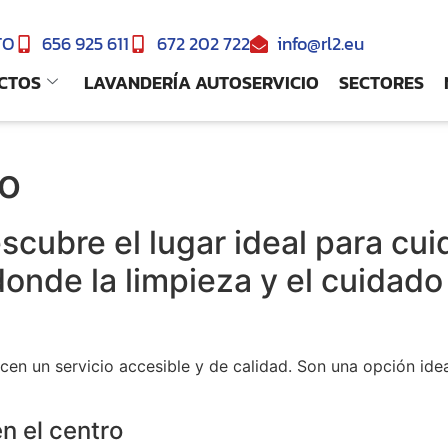
TO
656 925 611
672 202 722
info@rl2.eu
CTOS
LAVANDERÍA AUTOSERVICIO
SECTORES
ro
scubre el lugar ideal para cui
donde la limpieza y el cuidado
recen un servicio accesible y de calidad. Son una opción i
n el centro