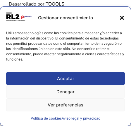
Desarrollado por
TOOOLS
Contacto
Gestionar consentimiento
656 925 611
Utilizamos tecnologías como las cookies para almacenar y/o acceder a
672 202 722
la información del dispositivo. El consentimiento de estas tecnologías
nos permitirá procesar datos como el comportamiento de navegación o
info@rl2.eu
las identificaciones únicas en este sitio. No consentir o retirar el
consentimiento, puede afectar negativamente a ciertas características y
Información
funciones.
Política de cookies
Aviso legal y privacidad
Aceptar
Declaración de accesibilidad
Denegar
Ver preferencias
Política de cookies
Aviso legal y privacidad