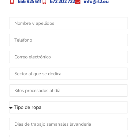
656 925 611
672 202 722
info@rl2.eu