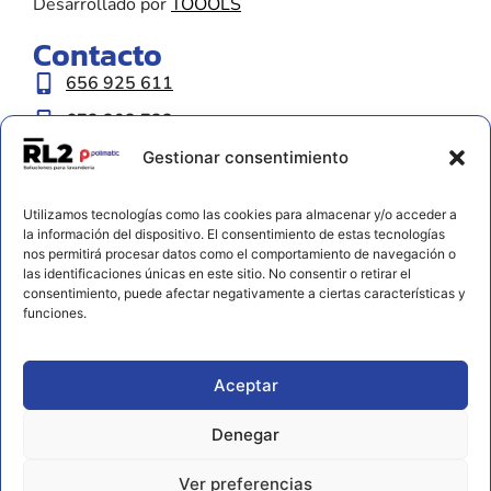
Desarrollado por
TOOOLS
Contacto
656 925 611
672 202 722
info@rl2.eu
Gestionar consentimiento
Información
Utilizamos tecnologías como las cookies para almacenar y/o acceder a
Política de cookies
la información del dispositivo. El consentimiento de estas tecnologías
nos permitirá procesar datos como el comportamiento de navegación o
Aviso legal y privacidad
las identificaciones únicas en este sitio. No consentir o retirar el
consentimiento, puede afectar negativamente a ciertas características y
Declaración de accesibilidad
funciones.
Aceptar
Denegar
Ver preferencias