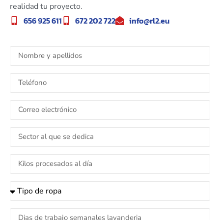
realidad tu proyecto.
656 925 611
672 202 722
info@rl2.eu