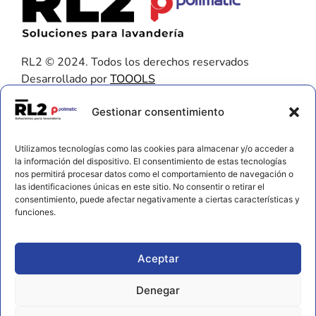
RL2 © 2024. Todos los derechos reservados
Desarrollado por
TOOOLS
Contacto
Gestionar consentimiento
656 925 611
Utilizamos tecnologías como las cookies para almacenar y/o acceder a
672 202 722
la información del dispositivo. El consentimiento de estas tecnologías
nos permitirá procesar datos como el comportamiento de navegación o
info@rl2.eu
las identificaciones únicas en este sitio. No consentir o retirar el
consentimiento, puede afectar negativamente a ciertas características y
Información
funciones.
Política de cookies
Aviso legal y privacidad
Aceptar
Declaración de accesibilidad
Denegar