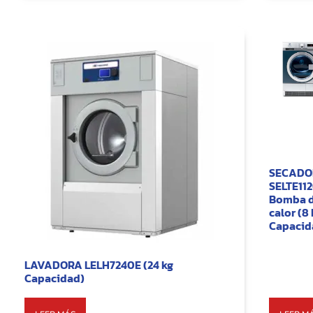
SECADO
SELTE11
Bomba 
calor (8 
Capacid
LAVADORA LELH7240E (24 kg
Capacidad)