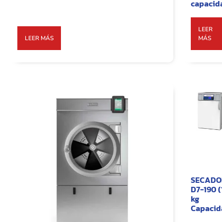
capacid
LEER
LEER MÁS
MÁS
SECADO
D7-190 (
kg
Capacid