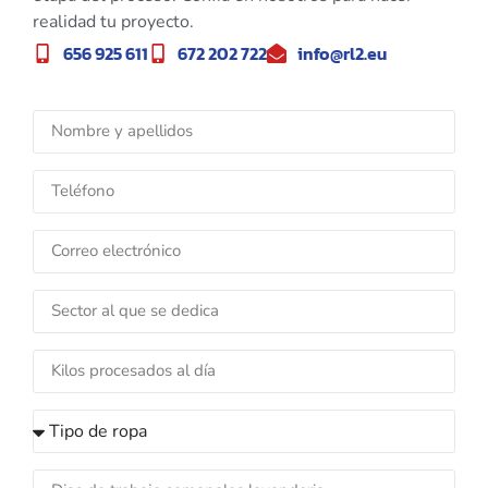
realidad tu proyecto.
656 925 611
672 202 722
info@rl2.eu