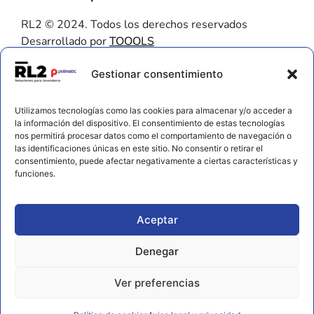
RL2 © 2024. Todos los derechos reservados
Desarrollado por
TOOOLS
Contacto
Gestionar consentimiento
656 925 611
Utilizamos tecnologías como las cookies para almacenar y/o acceder a
672 202 722
la información del dispositivo. El consentimiento de estas tecnologías
nos permitirá procesar datos como el comportamiento de navegación o
info@rl2.eu
las identificaciones únicas en este sitio. No consentir o retirar el
consentimiento, puede afectar negativamente a ciertas características y
Información
funciones.
Política de cookies
Aviso legal y privacidad
Aceptar
Declaración de accesibilidad
Denegar
Ver preferencias