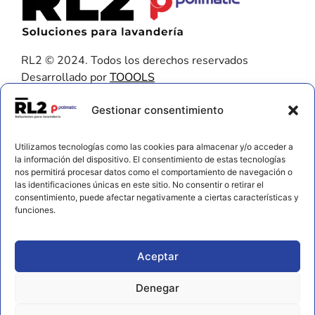
RL2 © 2024. Todos los derechos reservados
Desarrollado por
TOOOLS
Contacto
Gestionar consentimiento
656 925 611
Utilizamos tecnologías como las cookies para almacenar y/o acceder a
672 202 722
la información del dispositivo. El consentimiento de estas tecnologías
nos permitirá procesar datos como el comportamiento de navegación o
info@rl2.eu
las identificaciones únicas en este sitio. No consentir o retirar el
consentimiento, puede afectar negativamente a ciertas características y
Información
funciones.
Política de cookies
Aviso legal y privacidad
Aceptar
Declaración de accesibilidad
Denegar